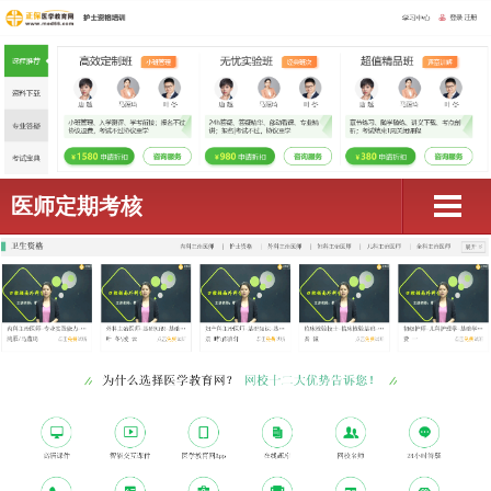
医师定期考核