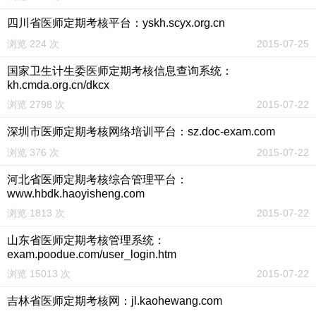
四川省医师定期考核平台：yskh.scyx.org.cn
浏览 224 次
2015-07-25
国家卫生计生委医师定期考核信息查询系统：
kh.cmda.org.cn/dkcx
浏览 2798 次
2015-07-22
深圳市医师定期考核网络培训平台：sz.doc-exam.com
浏览 376 次
2015-07-22
河北省医师定期考核综合管理平台：
www.hbdk.haoyisheng.com
浏览 1813 次
2015-07-22
山东省医师定期考核管理系统：
exam.poodue.com/user_login.htm
浏览 15013 次
2015-07-22
吉林省医师定期考核网：jl.kaohewang.com