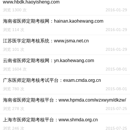
www.hbdk.haoyisheng.com
浏览 1300 次
2016-01-29
海南省医师定期考核网：hainan.kaohewang.com
浏览 114 次
2016-01-29
江苏医学定期考核系统：www.jsma.net.cn
浏览 101 次
2016-01-29
云南省医师定期考核网：yn.kaohewang.com
浏览 1604 次
2015-08-01
广东医师定期考核考试平台：exam.cmda.org.cn
浏览 780 次
2015-08-01
海南省医师定期考核平台：www.hpmda.com/wzxwym/dkzw/
浏览 278 次
2015-07-25
上海市医师定期考核平台：www.shmda.org.cn
浏览 246 次
2015-07-25