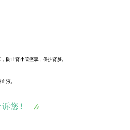
区，防止肾小管痉挛，保护肾脏。
质血液。