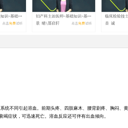
子系统不同引起溶血。前期头疼、四肢麻木、腰背剧疼、胸闷、
衰竭症状，可迅速死亡。溶血反应还可伴有出血倾向。