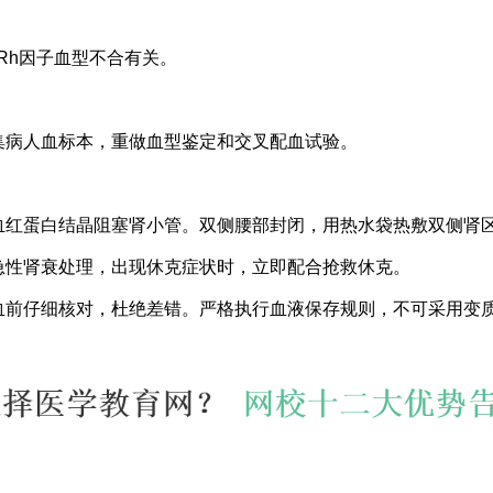
Rh因子血型不合有关。
集病人血标本，重做血型鉴定和交叉配血试验。
血红蛋白结晶阻塞肾小管。双侧腰部封闭，用热水袋热敷双侧肾
急性肾衰处理，出现休克症状时，立即配合抢救休克。
血前仔细核对，杜绝差错。严格执行血液保存规则，不可采用变