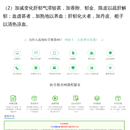
（2）加减变化肝郁气滞较甚，加香附、郁金、陈皮以疏肝解
郁；血虚甚者，加熟地以养血；肝郁化火者，加丹皮、栀子
以清热凉血。