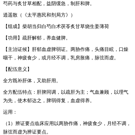
芍药与炙甘草相配，益阴缓急，制肝和脾。
逍遥散（《太平惠民和剂局方》）
【组成】柴胡当归白芍白术茯苓炙甘草烧生姜薄荷
【功用】疏肝解郁，养血健脾。
【主治证候】肝郁血虚脾弱证。两胁作痛，头痛目眩，口燥
咽干，神疲食少，或月经不调，乳房胀痛，脉弦而虚。
【配伍意义】
全方既补肝体，又助肝用。
全方配伍特点：肝脾同调，以疏肝为主；气血兼顾，以理气
为先，使木郁达之，脾弱得复，血虚得养。
运用：
（1）辨证要点临床应用以两胁作痛，神疲食少，月经不调，
脉弦而虚为辨证要点。