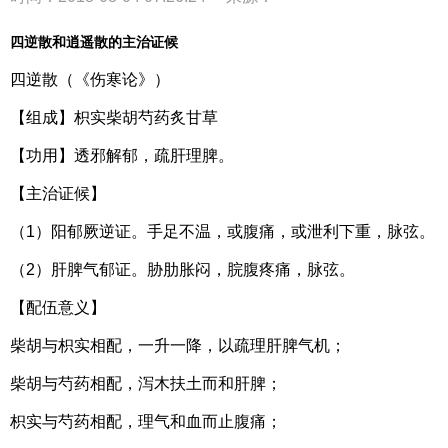
四逆散和逍遥散的主治证候
四逆散（《伤寒论》）
【组成】枳实柴胡芍药炙甘草
【功用】透邪解郁，疏肝理脾。
【主治证候】
（1）阳郁厥逆证。手足不温，或腹痛，或泄利下重，脉弦。
（2）肝脾气郁证。胁肋胀闷，脘腹疼痛，脉弦。
【配伍意义】
柴胡与枳实相配，一升一降，以疏理肝脾气机；
柴胡与芍药相配，泻木扶土而和肝脾；
枳实与芍药相配，理气和血而止腹痛；