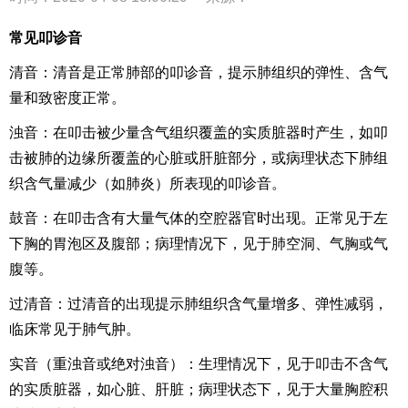
常见叩诊音
清音：清音是正常肺部的叩诊音，提示肺组织的弹性、含气
量和致密度正常。
浊音：在叩击被少量含气组织覆盖的实质脏器时产生，如叩
击被肺的边缘所覆盖的心脏或肝脏部分，或病理状态下肺组
织含气量减少（如肺炎）所表现的叩诊音。
鼓音：在叩击含有大量气体的空腔器官时出现。正常见于左
下胸的胃泡区及腹部；病理情况下，见于肺空洞、气胸或气
腹等。
过清音：过清音的出现提示肺组织含气量增多、弹性减弱，
临床常见于肺气肿。
实音（重浊音或绝对浊音）：生理情况下，见于叩击不含气
的实质脏器，如心脏、肝脏；病理状态下，见于大量胸腔积