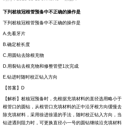
下列桩核冠根管预备中不正确的操作是
下列桩核冠根管预备中不正确的操作是
A.先看牙片
B.确定桩长度
C.用圆钻去除根充物
D.用裂钻去根充物和修整管壁1次完成
E.钻进时随时校正钻入方向
【答案】D
【解析】桩核冠预备时，先根据充填材料的直径选用略小于
根管口的圆钻，从根管口充填材料的正中沿牙根方向缓慢去
除充填材料，采用徐进徐退的手法，随时校正钻入方向，当
钻进遇到阻力时，可更换直径小一号的圆钻继续沿充填材料