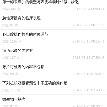
第一鳃裂囊肿的囊壁与表皮样囊肿相似，缺乏
浏览 302 次
2018-07-04 09:09:14
急性牙髓炎的临床表现
浏览 81 次
2018-05-27 08:17:39
各口腔操作检查的体位调节
浏览 1197 次
2018-05-15 08:15:41
病历记录的内容有
浏览 187 次
2018-05-13 07:50:43
牙片可检查的内容不包括
浏览 99 次
2018-05-13 07:50:18
下列桩核冠根管预备中不正确的操作是
浏览 717 次
2018-05-13 07:49:45
微生物与龋病
浏览 81 次
2018-04-23 08:33:33