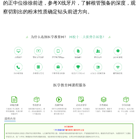
的正中位徐徐前进，参考X线牙片，了解根管预备的深度，观
察切割出的粉末性质确定钻头前进方向。