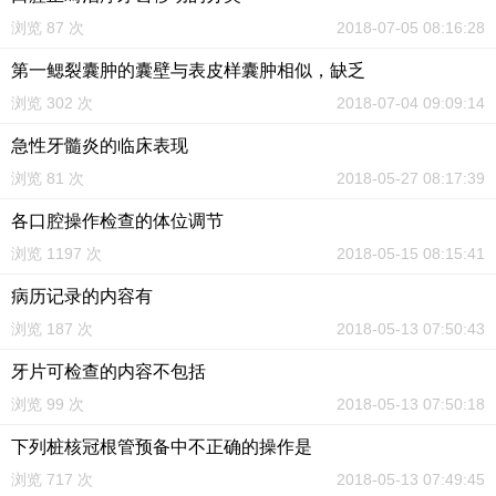
浏览 87 次
2018-07-05 08:16:28
第一鳃裂囊肿的囊壁与表皮样囊肿相似，缺乏
浏览 302 次
2018-07-04 09:09:14
急性牙髓炎的临床表现
浏览 81 次
2018-05-27 08:17:39
各口腔操作检查的体位调节
浏览 1197 次
2018-05-15 08:15:41
病历记录的内容有
浏览 187 次
2018-05-13 07:50:43
牙片可检查的内容不包括
浏览 99 次
2018-05-13 07:50:18
下列桩核冠根管预备中不正确的操作是
浏览 717 次
2018-05-13 07:49:45