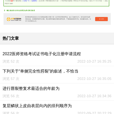
热门文章
2022医师资格考试证书电子化注册申请流程
浏览 52 次
2022-10-27 16:35:25
下列关于“单侧完全性腭裂”的叙述，不恰当
浏览 57 次
2022-10-27 16:35:05
进行唇裂整复术最适合的年龄为
浏览 56 次
2022-10-27 16:34:36
复层鳞状上皮由表层向内的排列顺序为
浏览 56 次
2022-09-27 20:22:29