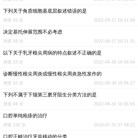
下列关于角质细胞基底层叙述错误的是
浏览 55 次
2022-09-27 20:21:56
决定基托伸展范围不必考虑
浏览 59 次
2022-09-27 20:21:31
以下关于乳牙根尖周病的特点叙述不正确的是
浏览 53 次
2022-08-30 16:56:54
诊断慢性根尖周炎或慢性根尖周炎急性发作的
浏览 32 次
2022-08-30 16:56:27
下列不属于下颌第三磨牙阻生分类方法的是
浏览 49 次
2022-08-30 16:55:55
口腔单纯疱疹的治疗
浏览 120 次
2018-07-31 07:38:21
口腔正畸治疗牙齿移动的分类