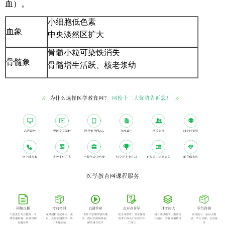
血）。
小细胞低色素
血象
中央淡然区扩大
骨髓小粒可染铁消失
骨髓象
骨髓增生活跃、核老浆幼