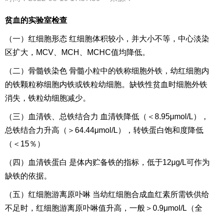
贫血的实验室检查
（一）红细胞形态 红细胞体积较小，并大小不等，中心淡染
区扩大，MCV、MCH、MCHC值均降低。
（二）骨髓铁染色 骨髓小粒中的铁称细胞外铁，幼红细胞内
的铁颗粒称细胞内铁或铁粒幼细胞。缺铁性贫血时细胞外铁
消失，铁粒幼细胞减少。
（三）血清铁、总铁结合力 血清铁降低（＜8.95μmol/L），
总铁结合力升高（＞64.44μmol/L），转铁蛋白饱和度降低
（＜15％）
（四）血清铁蛋白 是体内贮备铁的指标，低于12μg/L可作为
缺铁的依据。
（五）红细胞游离原卟啉 当幼红细胞合成血红素所需铁供给
不足时，红细胞游离原卟啉值升高，一般＞0.9μmol/L（全